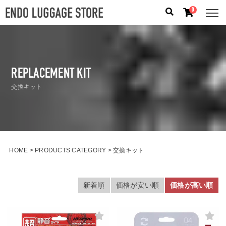
0
人気のキーワード：
誕生日プレゼント
/
フリクエン タ
ー
/
機内持込
REPLACEMENT KIT
カテゴリから探す
交換キット
ブランドから探す
容量から探す
HOME
PRODUCTS CATEGORY
交換キット
泊数から探す
新着順
価格が安い順
価格が高い順
価格
円
〜
円
検索する