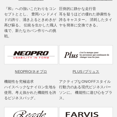
『和』への強いこだわりをコン
圧倒的に静かな走行音
セプトととし、 豊岡ハンドメイ
耳を疑うほどの優れた静粛性を
ドの誇り、涌き上るときめきが
誇るキャスター。 消耗したタイ
再び蘇る。 伝統を生かした職人
ヤを簡単に交換できる。
魂で、新たなカバン作りへの挑
戦。
NEOPRO
/ネオプロ
PLUS
/プリュス
機能性を究極追求
アクティブなON/OFFスタイル
ハイスペックなナイロン生地を
行動力のある現代ビジネスパー
使用。考え抜かれた機能性を誇
ソンに。 機能性に遊び心をプラ
るビジネスバッグ。
ス。