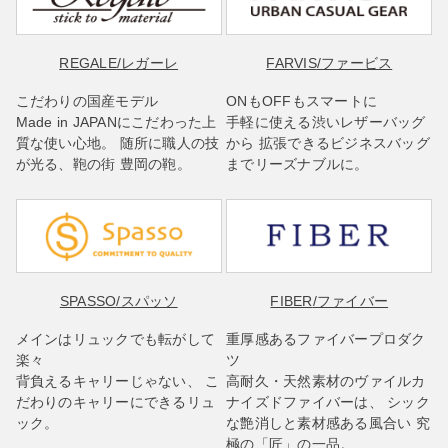
REGALE
/レガーレ
FARVIS
/ファービス
こだわりの国産モデル
ONもOFFもスマートに
Made in JAPANにこだわった上
手軽に使える渋いレザーバッグ
質な使い心地。 随所に職人の技
から 拡張できるビジネスバッグ
が光る、鞄の街 豊岡の鞄。
までリーズナブルに。
SPASSO
/スパッソ
FIBER
/ファイバー
メインはリュックでも転がして
重厚感あるファイバープロダク
楽々
ツ
背負えるキャリーじゃない、 こ
高耐久・天然素材のヴァイルカ
だわりのキャリーにできるリュ
ナイズドファイバーは、 シック
ック。
な艶消しと素材感ある風合い 究
極の「匠」の一品。