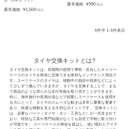
¥
990
通常価格
税込
¥
1,500
通常価格
税込
6
件中
1
-
6
件表示
タイヤ交換キットとは?
タイヤ交換キットは、長期間の使用で摩耗・劣化したキャリー
ケースのタイヤを簡単に交換できる便利なメンテナンス用品で
す。スーツケースのタイヤは、移動中の負担や段差などによっ
て少しずつ傷んでいきますが、タイヤを交換することで、まる
で新品のような滑らかな走行性能を取り戻すことができます。
特に、海外旅行や長期出張などで頻繁にスーツケースを使用す
る方にとって、タイヤのスムーズな動きは非常に重要な要素で
あり、快適な移動を支える大切なポイントです。 交換キットに
は、必要なパーツ（タイヤ・ネジ・工具など）が一式含まれて
おり、特別な工具や専門知識がなくても自宅で手軽に取り付け
が可能です。 スーツケースの寿命を延ばし、使い慣れたアイテ