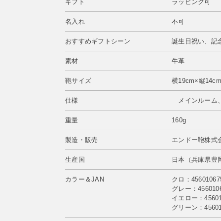
ギフト
ラッピング可
名入れ
不可
おすすめギフトシーン
誕生日祝い、記
素材
牛革
鞄サイズ
横19cm×縦14c
仕様
メインルーム、
重量
160g
製造・販売
エンドー鞄株式会
生産国
日本（兵庫県豊
カラー＆JAN
クロ：45601067
グレー：4560106
イエロー：456010
グリーン：456010