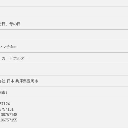
念日、母の日
m×マチ4cm
カードホルダー
社,日本.兵庫県豊岡市
岡市）
57124
757131
6757148
6757155