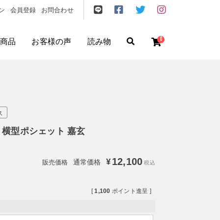
ン
会員登録
お問合わせ
0
商品
お客様の声
読み物
ゼント
/
フリクエン ター
/
機内持込
ス
ATA 横型ポシェット 嘉玄
12,100
¥
通常価格
税込
[
1,100
ポイント進呈 ]
円
〜
円