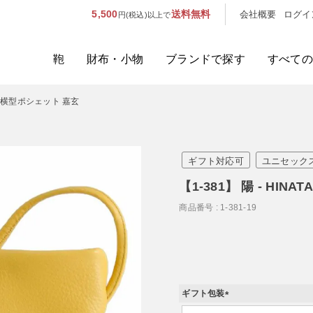
5,500
送料無料
会社概要
ログイ
円(税込)以上で
鞄
財布・小物
ブランドで探す
すべての
ATA 横型ポシェット 嘉玄
人気のキーワード：
誕生日プレ
カテゴリから探す
ギフト対応可
ユニセック
ブランドから探す
【1-381】 陽 - HIN
商品番号
1-381-19
容量から探す
泊数から探す
価格
ギフト包装
(