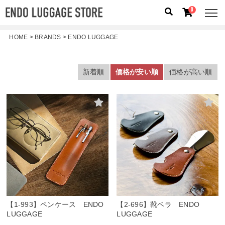
0
HOME
BRANDS
ENDO LUGGAGE
人気のキーワード：
誕生日プレゼント
/
フリクエン タ
ー
/
機内持込
新着順
価格が安い順
価格が高い順
カテゴリから探す
ブランドから探す
容量から探す
泊数から探す
価格
円
〜
円
【1-993】ペンケース ENDO
【2-696】靴ベラ ENDO
検索する
LUGGAGE
LUGGAGE