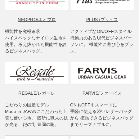
NEOPRO
/ネオプロ
PLUS
/プリュス
機能性を究極追求
アクティブなON/OFFスタイル
ハイスペックなナイロン生地を
行動力のある現代ビジネスパー
使用。考え抜かれた機能性を誇
ソンに。 機能性に遊び心をプラ
るビジネスバッグ。
ス。
REGALE
/レガーレ
FARVIS
/ファービス
こだわりの国産モデル
ONもOFFもスマートに
Made in JAPANにこだわった上
手軽に使える渋いレザーバッグ
質な使い心地。 随所に職人の技
から 拡張できるビジネスバッグ
が光る、鞄の街 豊岡の鞄。
までリーズナブルに。