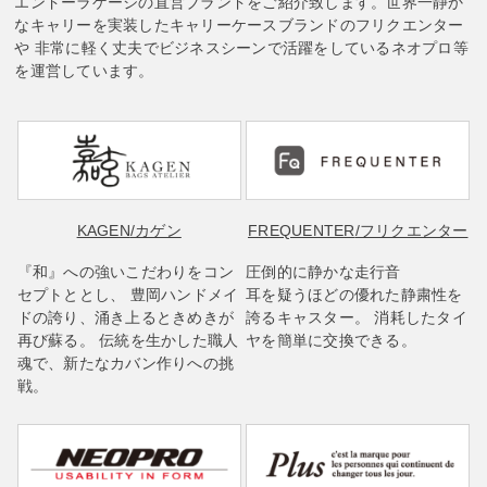
エンドーラゲージの直営ブランドをご紹介致します。世界一静か
なキャリーを実装したキャリーケースブランドのフリクエンター
や 非常に軽く丈夫でビジネスシーンで活躍をしているネオプロ等
を運営しています。
KAGEN
/カゲン
FREQUENTER
/フリクエンター
『和』への強いこだわりをコン
圧倒的に静かな走行音
セプトととし、 豊岡ハンドメイ
耳を疑うほどの優れた静粛性を
ドの誇り、涌き上るときめきが
誇るキャスター。 消耗したタイ
再び蘇る。 伝統を生かした職人
ヤを簡単に交換できる。
魂で、新たなカバン作りへの挑
戦。