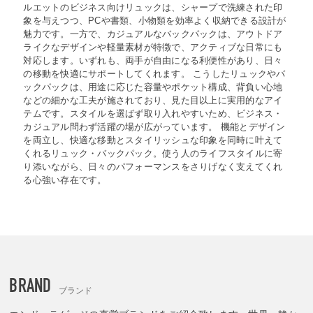
ルエットのビジネス向けリュックは、シャープで洗練された印
象を与えつつ、PCや書類、小物類を効率よく収納できる設計が
魅力です。一方で、カジュアルなバックパックは、アウトドア
ライクなデザインや軽量素材が特徴で、アクティブな日常にも
対応します。いずれも、両手が自由になる利便性があり、日々
の移動を快適にサポートしてくれます。 こうしたリュックやバ
ックパックは、用途に応じた容量やポケット構成、背負い心地
などの細かな工夫が施されており、見た目以上に実用的なアイ
テムです。スタイルを選ばず取り入れやすいため、ビジネス・
カジュアル問わず活躍の場が広がっています。 機能とデザイン
を両立し、快適な移動とスタイリッシュな印象を同時に叶えて
くれるリュック・バックパック。使う人のライフスタイルに寄
り添いながら、日々のパフォーマンスをさりげなく支えてくれ
る心強い存在です。
BRAND
ブランド