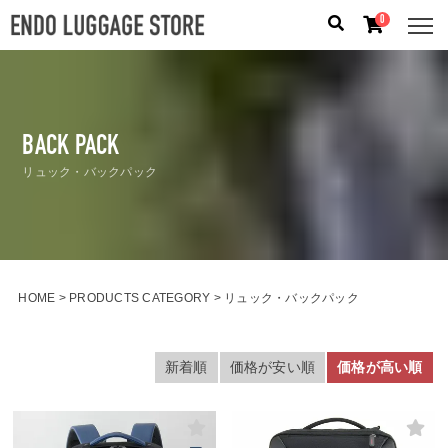
0
人気のキーワード：
誕生日プレゼント
/
フリクエン タ
ー
/
機内持込
BACK PACK
カテゴリから探す
リュック・バックパック
ブランドから探す
容量から探す
HOME
PRODUCTS CATEGORY
リュック・バックパック
泊数から探す
新着順
価格が安い順
価格が高い順
価格
円
〜
円
検索する