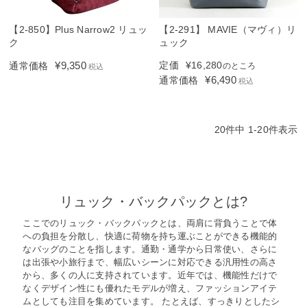
【2-850】Plus Narrow2 リュッ
【2-291】 MAVIE（マヴィ）リ
ク
ュック
¥
9,350
定価
¥
16,280
通常価格
のところ
税込
¥
6,490
通常価格
税込
20
件中
1
-
20
件表示
リュック・バックパックとは?
ここでのリュック・バックパックとは、両肩に背負うことで体
への負担を分散し、快適に荷物を持ち運ぶことができる機能的
なバッグのことを指します。通勤・通学から日常使い、さらに
は出張や小旅行まで、幅広いシーンに対応できる汎用性の高さ
から、多くの人に支持されています。近年では、機能性だけで
なくデザイン性にも優れたモデルが増え、ファッションアイテ
ムとしても注目を集めています。 たとえば、すっきりとしたシ