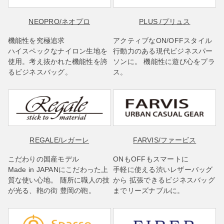
NEOPRO
/ネオプロ
PLUS
/プリュス
機能性を究極追求
アクティブなON/OFFスタイル
ハイスペックなナイロン生地を
行動力のある現代ビジネスパー
使用。考え抜かれた機能性を誇
ソンに。 機能性に遊び心をプラ
るビジネスバッグ。
ス。
REGALE
/レガーレ
FARVIS
/ファービス
こだわりの国産モデル
ONもOFFもスマートに
Made in JAPANにこだわった上
手軽に使える渋いレザーバッグ
質な使い心地。 随所に職人の技
から 拡張できるビジネスバッグ
が光る、鞄の街 豊岡の鞄。
までリーズナブルに。