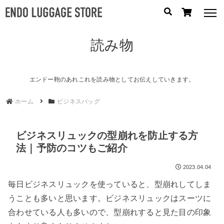
読み物
人気のキーワード：
誕生日プレゼント
/
フリクエン ター
/
機内持込
カテゴリから探す
エンドー鞄のあれこれを読み物としてお伝えしていきます。
ホーム
ビジネスバッグ
ブランドから探す
容量から探す
ビジネスリュックの型崩れを防止する方
法｜予防のコツもご紹介
泊数から探す
2023.04.04
円
毎日ビジネスリュックを使っていると、型崩れしてしま
価格
〜
うことも多いと思います。ビジネスリュックはスーツに
円
合わせている人も多いので、型崩れすると見た目の印象