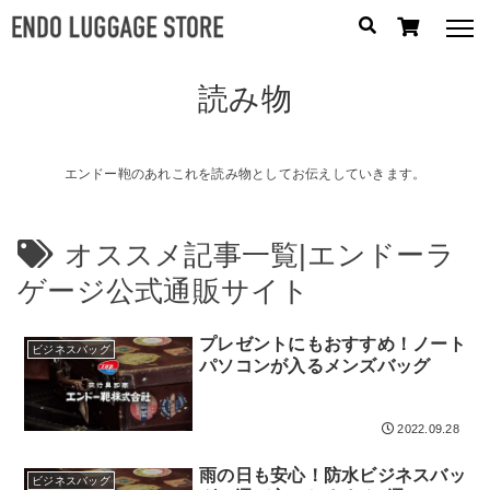
読み物
人気のキーワード：
誕生日プレゼント
/
フリクエン ター
/
機内持込
カテゴリから探す
エンドー鞄のあれこれを読み物としてお伝えしていきます。
ブランドから探す
オススメ記事一覧|エンドーラ
ゲージ公式通販サイト
容量から探す
プレゼントにもおすすめ！ノート
泊数から探す
ビジネスバッグ
パソコンが入るメンズバッグ
円
価格
〜
2022.09.28
円
雨の日も安心！防水ビジネスバッ
ビジネスバッグ