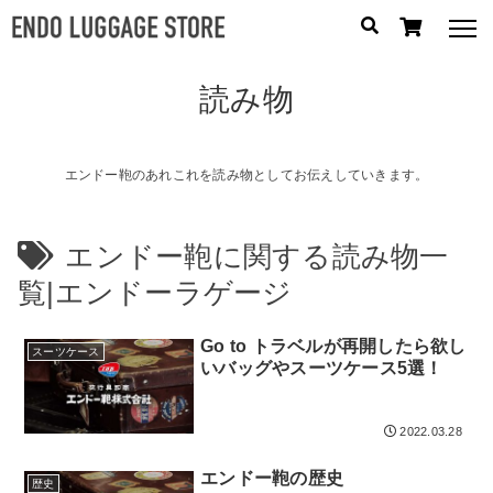
読み物
人気のキーワード：
誕生日プレゼント
/
フリクエン ター
/
機内持込
カテゴリから探す
エンドー鞄のあれこれを読み物としてお伝えしていきます。
ブランドから探す
エンドー鞄に関する読み物一
覧|エンドーラゲージ
容量から探す
Go to トラベルが再開したら欲し
泊数から探す
スーツケース
いバッグやスーツケース5選！
円
価格
〜
2022.03.28
円
エンドー鞄の歴史
歴史