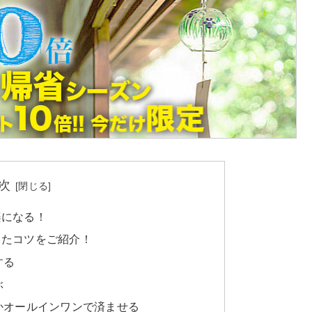
次
楽になる！
したコツをご紹介！
する
ぶ
かオールインワンで済ませる