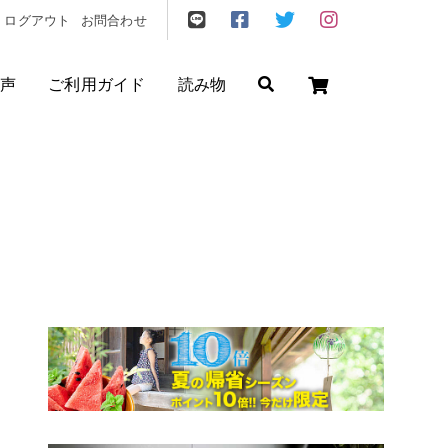
ログアウト
お問合わせ
声
ご利用ガイド
読み物
ゼント
/
フリクエン ター
/
機内持込
円