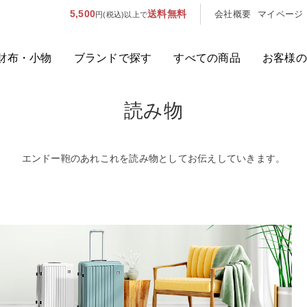
5,500
送料無料
会社概要
マイページ
円(税込)以上で
財布・小物
ブランドで探す
すべての商品
お客様の
読み物
人気のキーワード：
誕生日プレ
カテゴリから探す
エンドー鞄のあれこれを読み物としてお伝えしていきます。
ブランドから探す
容量から探す
泊数から探す