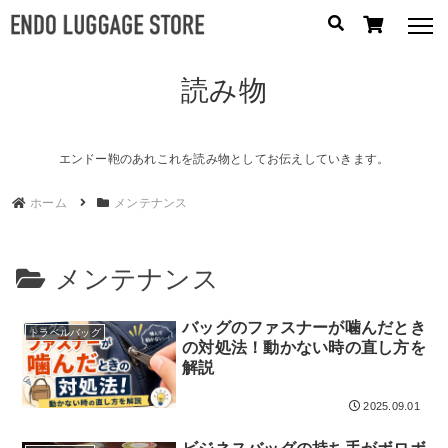
読み物
人気のキーワード：
誕生日プレゼント
/
フリクエン ター
/
機内持込
カテゴリから探す
エンドー鞄のあれこれを読み物としてお伝えしていきます。
ホーム
メンテナンス
ブランドから探す
容量から探す
メンテナンス
泊数から探す
バッグのファスナーが噛んだとき
トラベルバッグ
の対処法！動かない時の直し方を
円
解説
価格
〜
円
2025.09.01