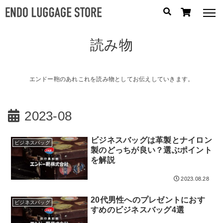
読み物
人気のキーワード：
誕生日プレゼント
/
フリクエン ター
/
機内持込
カテゴリから探す
エンドー鞄のあれこれを読み物としてお伝えしていきます。
ブランドから探す
2023-08
容量から探す
ビジネスバッグは革製とナイロン
ビジネスバッグ
製のどっちが良い？選ぶポイント
泊数から探す
を解説
2023.08.28
円
価格
〜
20代男性へのプレゼントにおす
円
ビジネスバッグ
すめのビジネスバッグ4選