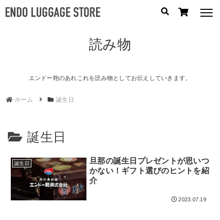
読み物
人気のキーワード：
誕生日プレゼント
/
フリクエン ター
/
機内持込
カテゴリから探す
エンドー鞄のあれこれを読み物としてお伝えしていきます。
ホーム
誕生日
ブランドから探す
容量から探す
誕生日
泊数から探す
旦那の誕生日プレゼントが思いつ
誕生日
かない！ギフト選びのヒントを紹
円
介
価格
〜
円
2023.07.19