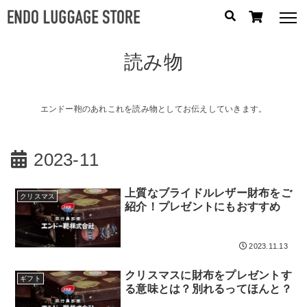
読み物
人気のキーワード：
誕生日プレゼント
/
フリクエン ター
/
機内持込
カテゴリから探す
エンドー鞄のあれこれを読み物としてお伝えしていきます。
ブランドから探す
2023-11
容量から探す
上質なブライドルレザー財布をご
クリスマス
紹介！プレゼントにもおすすめ
泊数から探す
2023.11.13
円
価格
〜
クリスマスに財布をプレゼントす
円
ギフト
る意味とは？別れるってほんと？