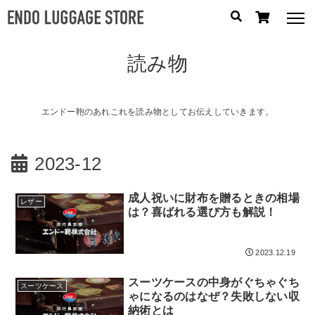
読み物
人気のキーワード：
誕生日プレゼント
/
フリクエン ター
/
機内持込
カテゴリから探す
エンドー鞄のあれこれを読み物としてお伝えしていきます。
ブランドから探す
2023-12
容量から探す
成人祝いに財布を贈るときの相場
レザー
は？喜ばれる選び方も解説！
泊数から探す
2023.12.19
円
価格
〜
スーツケースの中身がぐちゃぐち
円
スーツケース
ゃになるのはなぜ？失敗しない収
納術とは