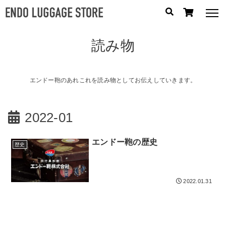
読み物
人気のキーワード：
誕生日プレゼント
/
フリクエン ター
/
機内持込
カテゴリから探す
エンドー鞄のあれこれを読み物としてお伝えしていきます。
ブランドから探す
2022-01
容量から探す
エンドー鞄の歴史
歴史
泊数から探す
2022.01.31
円
価格
〜
円