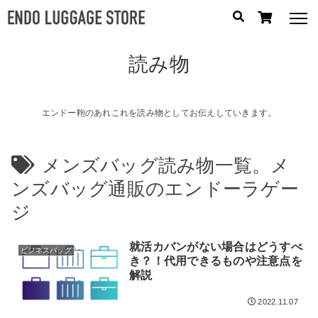
読み物
人気のキーワード：
誕生日プレゼント
/
フリクエン ター
/
機内持込
カテゴリから探す
エンドー鞄のあれこれを読み物としてお伝えしていきます。
ブランドから探す
メンズバッグ読み物一覧。メ
ンズバッグ通販のエンドーラゲー
容量から探す
ジ
泊数から探す
就活カバンがない場合はどうすべ
ビジネスバッグ
円
き？！代用できるものや注意点を
価格
〜
解説
円
2022.11.07