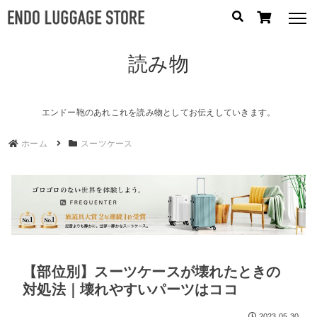
読み物
人気のキーワード：
誕生日プレゼント
/
フリクエン ター
/
機内持込
カテゴリから探す
エンドー鞄のあれこれを読み物としてお伝えしていきます。
ホーム
スーツケース
ブランドから探す
容量から探す
泊数から探す
円
【部位別】スーツケースが壊れたときの
価格
〜
円
対処法｜壊れやすいパーツはココ
2023.05.30