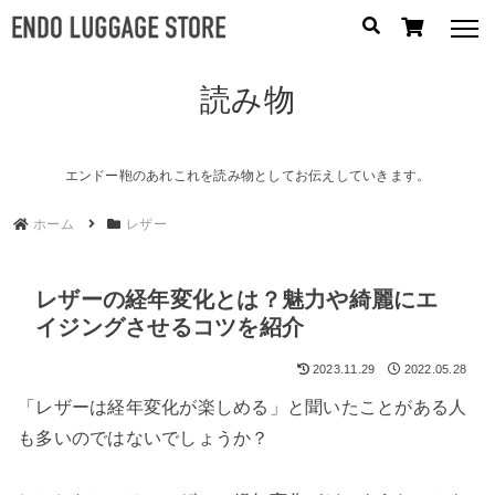
読み物
人気のキーワード：
誕生日プレゼント
/
フリクエン ター
/
機内持込
カテゴリから探す
エンドー鞄のあれこれを読み物としてお伝えしていきます。
ホーム
レザー
ブランドから探す
容量から探す
レザーの経年変化とは？魅力や綺麗にエ
イジングさせるコツを紹介
泊数から探す
2023.11.29
2022.05.28
円
「レザーは経年変化が楽しめる」と聞いたことがある人
価格
〜
も多いのではないでしょうか？
円