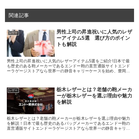
関連記事
男性上司の昇進祝いに人気のレザ
レザー
ーアイテム5選 選び方のポイン
トも解説
男性上司の昇進祝いに人気のレザーアイテム5選をご紹介!日本で最
も歴史のある鞄メーカーであるエンドー鞄の直営通販サイトエンド
ーラゲージストアなら世界一の静音キャリーケースを始め、豊岡鞄
認定の財布や小物がお得にお買い求め頂けます。
栃木レザーとは？老舗の鞄メーカ
レザー
ーが栃木レザーを選ぶ理由や魅力
を解説
栃木レザーとは？老舗の鞄メーカーが栃木レザーを選ぶ理由や魅力
を解説！日本で最も歴史のあるバッグメーカーであるエンドー鞄の
直営通販サイトエンドーラゲージストアなら世界一の静音キャリー
ケースを始め、豊岡鞄認定の財布や小物がお得にお買い求め頂けま
す。