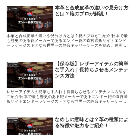
本革と合成皮革の違いや見分け方
レザー
とは？鞄のプロが解説！
本革と合成皮革の違いや見分け方とは？鞄のプロがご紹介!日本で最
も歴史のある鞄メーカーであるエンドー鞄の直営通販サイトエンド
ーラゲージストアなら世界一の静音キャリーケースを始め、豊岡鞄
認定の財布や小物がお得にお買い求め頂けます。
【保存版】レザーアイテムの簡単
レザー
な手入れ｜長持ちさせるメンテナ
ンス方法
レザーアイテムの簡単な手入れ｜長持ちさせるメンテナンス方法を
ご紹介!日本で最も歴史のある鞄メーカーであるエンドー鞄の直営通
販サイトエンドーラゲージストアなら世界一の静音キャリーケース
を始め、豊岡鞄認定の財布や小物がお得にお買い求め頂けます。
なめしの意味とは？革の種類によ
レザー
る特徴や魅力をご紹介！