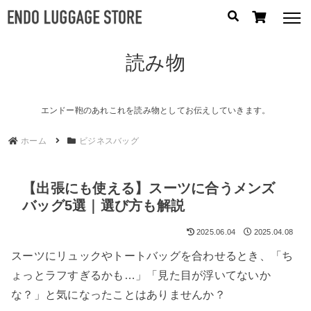
読み物
人気のキーワード：
誕生日プレゼント
/
フリクエン ター
/
機内持込
カテゴリから探す
エンドー鞄のあれこれを読み物としてお伝えしていきます。
ホーム
ビジネスバッグ
ブランドから探す
容量から探す
【出張にも使える】スーツに合うメンズ
バッグ5選｜選び方も解説
泊数から探す
2025.06.04
2025.04.08
円
スーツにリュックやトートバッグを合わせるとき、「ち
価格
〜
ょっとラフすぎるかも…」「見た目が浮いてないか
円
な？」と気になったことはありませんか？