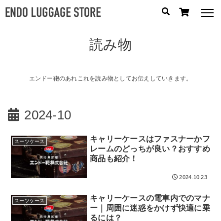
読み物
人気のキーワード：
誕生日プレゼント
/
フリクエン ター
/
機内持込
カテゴリから探す
エンドー鞄のあれこれを読み物としてお伝えしていきます。
ブランドから探す
2024-10
容量から探す
キャリーケースはファスナーかフ
スーツケース
レームのどっちが良い？おすすめ
泊数から探す
商品も紹介！
2024.10.23
円
価格
〜
キャリーケースの電車内でのマナ
円
スーツケース
ー｜周囲に迷惑をかけず快適に乗
るには？