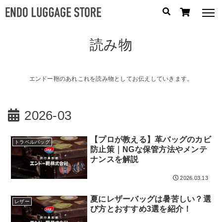
読み物
人気のキーワード：
誕生日プレゼント
/
フリクエン ター
/
機内持込
カテゴリから探す
エンドー鞄のあれこれを読み物としてお伝えしていきます。
ブランドから探す
2026-03
容量から探す
【プロが教える】革バッグのカビ
トラベルバッグ
防止策｜NGな保管方法やメンテ
泊数から探す
ナンスを解説
2026.03.13
円
価格
〜
夏にレザーバッグは暑苦しい？選
円
レザー
び方とおすすめ3選を紹介！