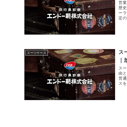
営業
歴史
ーラ
定の
ス
スーツケース
｜
スー
由と
営通
スを