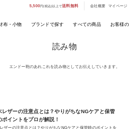
5,500
送料無料
会社概要
マイページ
円(税込)以上で
財布・小物
ブランドで探す
すべての商品
お客様の
読み物
人気のキーワード：
誕生日プレ
カテゴリから探す
エンドー鞄のあれこれを読み物としてお伝えしていきます。
ブランドから探す
容量から探す
泊数から探す
木レザーの注意点とは？やりがちなNGケアと保管
のポイントをプロが解説！
レザーの注意点とは？やりがちなNGケアと保管時のポイントを