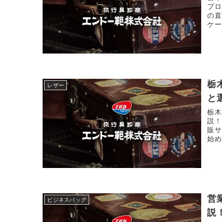
プロ
の直
ケー
す。
栃
レザー
と
栃木
説！
販サ
始め
営
ビジネスバッグ
説