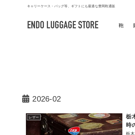
キャリーケース・バッグ等、ギフトにも最適な豊岡鞄通販
鞄
2026-02
栃
レザー
時
栃木