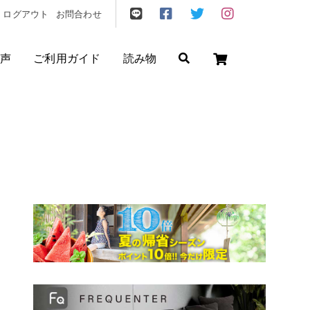
ログアウト
お問合わせ
声
ご利用ガイド
読み物
ゼント
/
フリクエン ター
/
機内持込
円