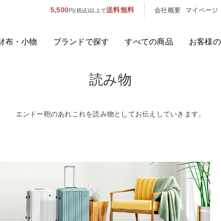
5,500
送料無料
会社概要
マイページ
円(税込)以上で
財布・小物
ブランドで探す
すべての商品
お客様の
読み物
人気のキーワード：
誕生日プレ
カテゴリから探す
エンドー鞄のあれこれを読み物としてお伝えしていきます。
ブランドから探す
容量から探す
泊数から探す