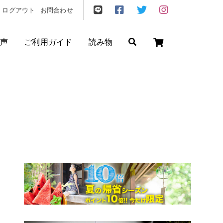
ログアウト
お問合わせ
声
ご利用ガイド
読み物
ゼント
/
フリクエン ター
/
機内持込
円