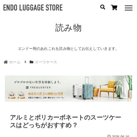
読み物
人気のキーワード：
誕生日プレゼント
/
フリクエン ター
/
機内持込
カテゴリから探す
エンドー鞄のあれこれを読み物としてお伝えしていきます。
ホーム
スーツケース
ブランドから探す
容量から探す
泊数から探す
円
アルミとポリカーボネートのスーツケー
価格
〜
円
スはどっちがおすすめ？
2026.06.16