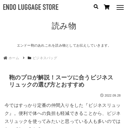
読み物
人気のキーワード：
誕生日プレゼント
/
フリクエン ター
/
機内持込
カテゴリから探す
エンドー鞄のあれこれを読み物としてお伝えしていきます。
ホーム
ビジネスバッグ
ブランドから探す
容量から探す
鞄のプロが解説！スーツに合うビジネス
リュックの選び方とおすすめ
泊数から探す
2022.09.28
円
今ではすっかり定番の仲間入りをした『ビジネスリュッ
価格
〜
ク』。便利で体への負担も軽減できることから、ビジネ
円
スリュックを使ってみたいと思っている人も多いのでは