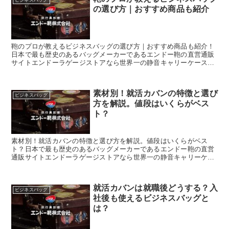
ビジネスバッグ
の選び方｜おすすめ商品も紹介
鞄のプロが教えるビジネスバッグの選び方｜おすすめ商品も紹介！
日本で最も歴史のあるバッグメーカーであるエンドー鞄の直営通販
サイトエンドーラゲージストアなら世界一の静音キャリーケースを
始め、豊岡鞄認定の財布や小物がお得にお買い求め頂けます。
素材別！就活カバンの特徴と選び
ビジネスバッグ
方を解説。値段はいくらがベス
ト？
素材別！就活カバンの特徴と選び方を解説。値段はいくらがベス
ト？日本で最も歴史のあるバッグメーカーであるエンドー鞄の直営
通販サイトエンドーラゲージストアなら世界一の静音キャリーケー
スを始め、豊岡鞄認定の財布や小物がお得にお買い求め頂けます。
就活カバンは就職後どうする？入
ビジネスバッグ
社後も使えるビジネスバッグと
は？