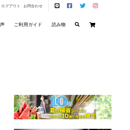
ログアウト
お問合わせ
声
ご利用ガイド
読み物
ゼント
/
フリクエン ター
/
機内持込
円