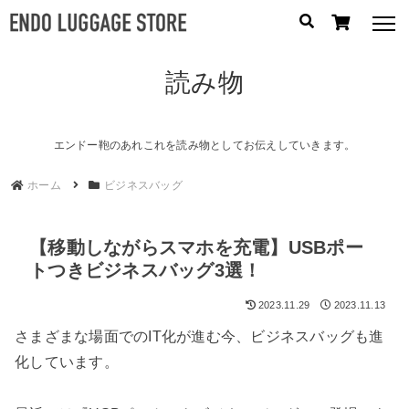
読み物
人気のキーワード：
誕生日プレゼント
/
フリクエン ター
/
機内持込
カテゴリから探す
エンドー鞄のあれこれを読み物としてお伝えしていきます。
ホーム
ビジネスバッグ
ブランドから探す
容量から探す
【移動しながらスマホを充電】USBポー
トつきビジネスバッグ3選！
泊数から探す
2023.11.29
2023.11.13
円
さまざまな場面でのIT化が進む今、ビジネスバッグも進
価格
〜
化しています。
円