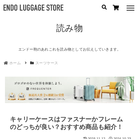
読み物
人気のキーワード：
誕生日プレゼント
/
フリクエン ター
/
機内持込
カテゴリから探す
エンドー鞄のあれこれを読み物としてお伝えしていきます。
ホーム
スーツケース
ブランドから探す
容量から探す
泊数から探す
円
キャリーケースはファスナーかフレーム
価格
〜
円
のどっちが良い？おすすめ商品も紹介！
2025.11.12
2024.10.23