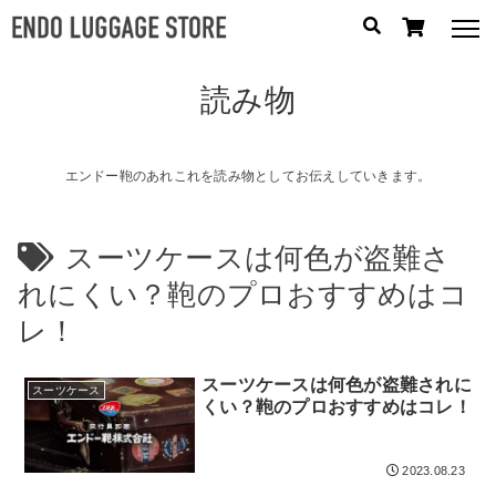
読み物
人気のキーワード：
誕生日プレゼント
/
フリクエン ター
/
機内持込
カテゴリから探す
エンドー鞄のあれこれを読み物としてお伝えしていきます。
ブランドから探す
スーツケースは何色が盗難さ
れにくい？鞄のプロおすすめはコ
容量から探す
レ！
泊数から探す
スーツケースは何色が盗難されに
スーツケース
円
くい？鞄のプロおすすめはコレ！
価格
〜
円
2023.08.23