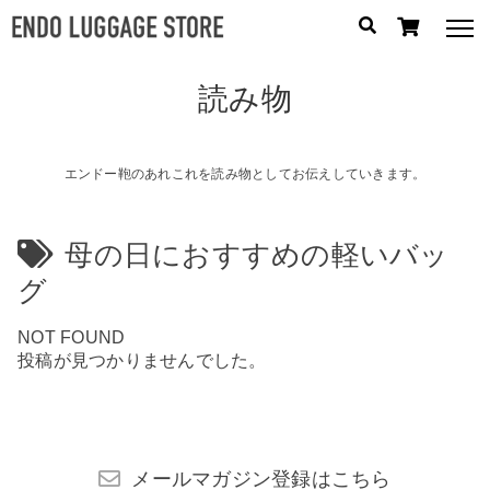
読み物
人気のキーワード：
誕生日プレゼント
/
フリクエン ター
/
機内持込
カテゴリから探す
エンドー鞄のあれこれを読み物としてお伝えしていきます。
ブランドから探す
母の日におすすめの軽いバッ
グ
容量から探す
NOT FOUND
泊数から探す
投稿が見つかりませんでした。
円
価格
〜
円
メールマガジン登録はこちら