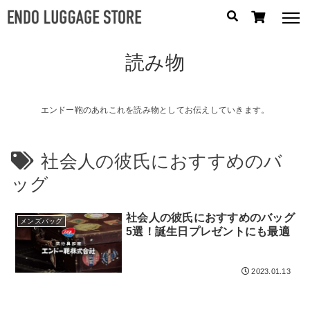
読み物
人気のキーワード：
誕生日プレゼント
/
フリクエン ター
/
機内持込
カテゴリから探す
エンドー鞄のあれこれを読み物としてお伝えしていきます。
ブランドから探す
社会人の彼氏におすすめのバ
ッグ
容量から探す
社会人の彼氏におすすめのバッグ
泊数から探す
メンズバッグ
5選！誕生日プレゼントにも最適
円
価格
〜
2023.01.13
円