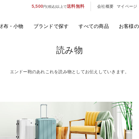
5,500
送料無料
会社概要
マイページ
円(税込)以上で
財布・小物
ブランドで探す
すべての商品
お客様の
読み物
人気のキーワード：
誕生日プレ
カテゴリから探す
エンドー鞄のあれこれを読み物としてお伝えしていきます。
ブランドから探す
容量から探す
泊数から探す