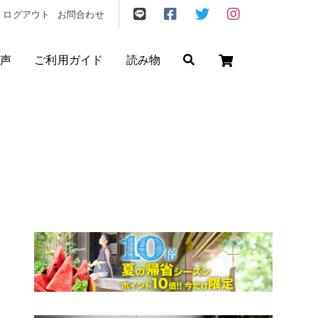
ログアウト
お問合わせ
声
ご利用ガイド
読み物
ゼント
/
フリクエン ター
/
機内持込
円