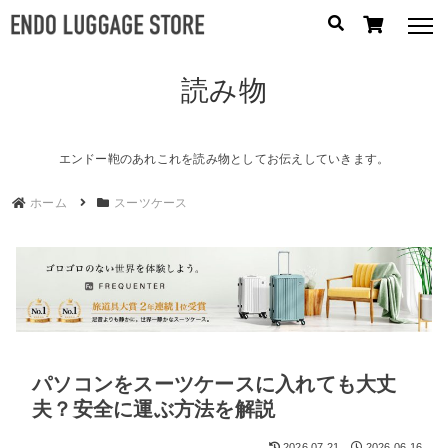
読み物
人気のキーワード：
誕生日プレゼント
/
フリクエン ター
/
機内持込
カテゴリから探す
エンドー鞄のあれこれを読み物としてお伝えしていきます。
ホーム
スーツケース
ブランドから探す
容量から探す
泊数から探す
円
パソコンをスーツケースに入れても大丈
価格
〜
円
夫？安全に運ぶ方法を解説
2026.07.21
2026.06.16