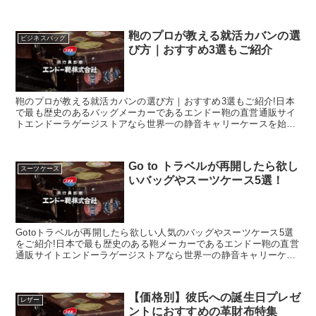
スを始め、豊岡鞄認定の財布や小物がお得にお買い求め頂けます。
鞄のプロが教える就活カバンの選
ビジネスバッグ
び方｜おすすめ3選もご紹介
鞄のプロが教える就活カバンの選び方｜おすすめ3選もご紹介!日本
で最も歴史のあるバッグメーカーであるエンドー鞄の直営通販サイ
トエンドーラゲージストアなら世界一の静音キャリーケースを始
め、豊岡鞄認定の財布や小物がお得にお買い求め頂けます。
Go to トラベルが再開したら欲し
スーツケース
いバッグやスーツケース5選！
Gotoトラベルが再開したら欲しい人気のバッグやスーツケース5選
をご紹介!日本で最も歴史のある鞄メーカーであるエンドー鞄の直営
通販サイトエンドーラゲージストアなら世界一の静音キャリーケー
スを始め、豊岡鞄認定の財布や小物がお得にお買い求め頂けます。
【価格別】彼氏への誕生日プレゼ
レザー
ントにおすすめの革財布特集