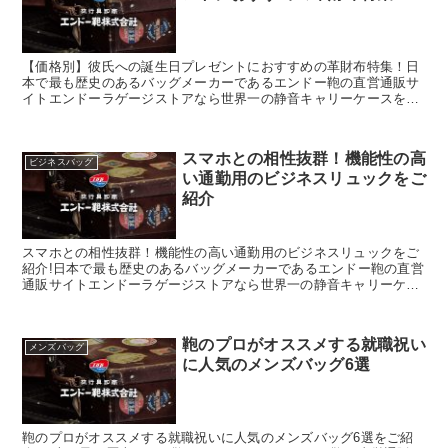
【価格別】彼氏への誕生日プレゼントにおすすめの革財布特集！日
本で最も歴史のあるバッグメーカーであるエンドー鞄の直営通販サ
イトエンドーラゲージストアなら世界一の静音キャリーケースを始
め、豊岡鞄認定の財布や小物がお得にお買い求め頂けます。
スマホとの相性抜群！機能性の高
ビジネスバッグ
い通勤用のビジネスリュックをご
紹介
スマホとの相性抜群！機能性の高い通勤用のビジネスリュックをご
紹介!日本で最も歴史のあるバッグメーカーであるエンドー鞄の直営
通販サイトエンドーラゲージストアなら世界一の静音キャリーケー
スを始め、豊岡鞄認定の財布や小物がお得にお買い求め頂けます。
鞄のプロがオススメする就職祝い
メンズバッグ
に人気のメンズバッグ6選
鞄のプロがオススメする就職祝いに人気のメンズバッグ6選をご紹