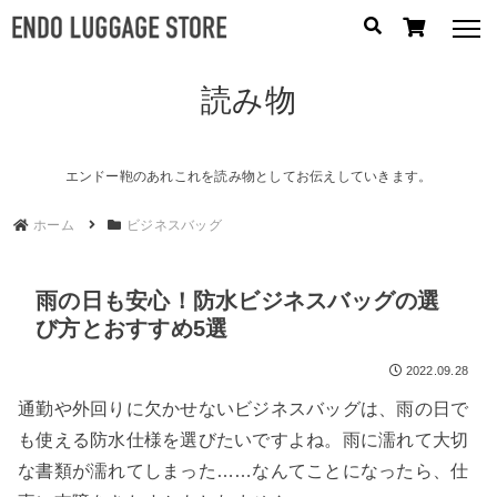
読み物
人気のキーワード：
誕生日プレゼント
/
フリクエン ター
/
機内持込
カテゴリから探す
エンドー鞄のあれこれを読み物としてお伝えしていきます。
ホーム
ビジネスバッグ
ブランドから探す
容量から探す
雨の日も安心！防水ビジネスバッグの選
び方とおすすめ5選
泊数から探す
2022.09.28
円
通勤や外回りに欠かせないビジネスバッグは、雨の日で
価格
〜
も使える防水仕様を選びたいですよね。雨に濡れて大切
円
な書類が濡れてしまった……なんてことになったら、仕