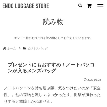
読み物
人気のキーワード：
誕生日プレゼント
/
フリクエン ター
/
機内持込
カテゴリから探す
エンドー鞄のあれこれを読み物としてお伝えしていきます。
ホーム
ビジネスバッグ
ブランドから探す
容量から探す
プレゼントにもおすすめ！ノートパソコ
ンが入るメンズバッグ
泊数から探す
2022.09.28
円
ノートパソコンを持ち運ぶ際、気をつけたいのが「安全
価格
〜
性」。他の荷物と激しくぶつかったり、衝撃が加わった
円
りすると故障しかねません。