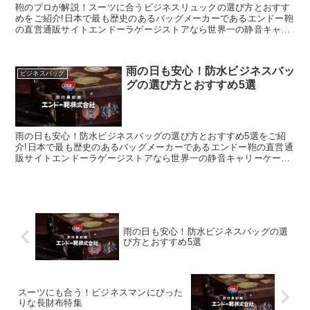
鞄のプロが解説！スーツに合うビジネスリュックの選び方とおすす
めをご紹介!日本で最も歴史のあるバッグメーカーであるエンドー鞄
の直営通販サイトエンドーラゲージストアなら世界一の静音キャリ
ーケースを始め、豊岡鞄認定の財布や小物がお得にお買い求め頂け
ます。
雨の日も安心！防水ビジネスバッ
ビジネスバッグ
グの選び方とおすすめ5選
雨の日も安心！防水ビジネスバッグの選び方とおすすめ5選をご紹
介!日本で最も歴史のあるバッグメーカーであるエンドー鞄の直営通
販サイトエンドーラゲージストアなら世界一の静音キャリーケース
を始め、豊岡鞄認定の財布や小物がお得にお買い求め頂けます。
雨の日も安心！防水ビジネスバッグの選
び方とおすすめ5選
スーツにも合う！ビジネスマンにぴった
りな長財布特集