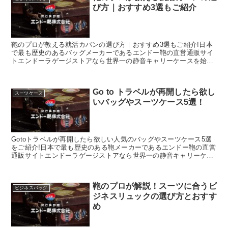
び方｜おすすめ3選もご紹介
鞄のプロが教える就活カバンの選び方｜おすすめ3選もご紹介!日本
で最も歴史のあるバッグメーカーであるエンドー鞄の直営通販サイ
トエンドーラゲージストアなら世界一の静音キャリーケースを始
め、豊岡鞄認定の財布や小物がお得にお買い求め頂けます。
Go to トラベルが再開したら欲し
スーツケース
いバッグやスーツケース5選！
Gotoトラベルが再開したら欲しい人気のバッグやスーツケース5選
をご紹介!日本で最も歴史のある鞄メーカーであるエンドー鞄の直営
通販サイトエンドーラゲージストアなら世界一の静音キャリーケー
スを始め、豊岡鞄認定の財布や小物がお得にお買い求め頂けます。
鞄のプロが解説！スーツに合うビ
ビジネスバッグ
ジネスリュックの選び方とおすす
め