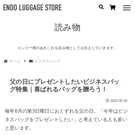
読み物
人気のキーワード：
誕生日プレゼント
/
フリクエン ター
/
機内持込
カテゴリから探す
エンドー鞄のあれこれを読み物としてお伝えしていきます。
ホーム
ビジネスバッグ
ブランドから探す
容量から探す
父の日にプレゼントしたいビジネスバッ
グ特集｜喜ばれるバッグを贈ろう！
泊数から探す
2023.05.30
円
毎年6月の第3日曜日におとずれる父の日。「今年はビジ
価格
〜
ネスバッグをプレゼントしたい」と考えている人も多い
円
と思います。