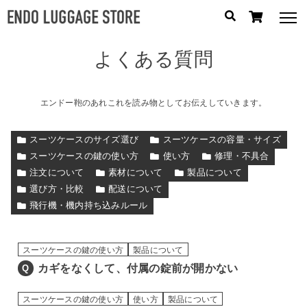
よくある質問
人気のキーワード：
誕生日プレゼント
/
フリクエン ター
/
機内持込
カテゴリから探す
エンドー鞄のあれこれを読み物としてお伝えしていきます。
スーツケースのサイズ選び
スーツケースの容量・サイズ
ブランドから探す
スーツケースの鍵の使い方
使い方
修理・不具合
注文について
素材について
製品について
容量から探す
選び方・比較
配送について
飛行機・機内持ち込みルール
泊数から探す
円
スーツケースの鍵の使い方
製品について
価格
〜
カギをなくして、付属の錠前が開かない
Q
円
スーツケースの鍵の使い方
使い方
製品について