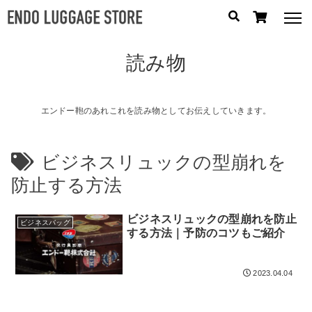
読み物
人気のキーワード：
誕生日プレゼント
/
フリクエン ター
/
機内持込
カテゴリから探す
エンドー鞄のあれこれを読み物としてお伝えしていきます。
ブランドから探す
ビジネスリュックの型崩れを
防止する方法
容量から探す
ビジネスリュックの型崩れを防止
泊数から探す
ビジネスバッグ
する方法｜予防のコツもご紹介
円
価格
〜
2023.04.04
円