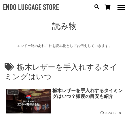
読み物
人気のキーワード：
誕生日プレゼント
/
フリクエン ター
/
機内持込
カテゴリから探す
エンドー鞄のあれこれを読み物としてお伝えしていきます。
ブランドから探す
栃木レザーを手入れするタイ
ミングはいつ
容量から探す
栃木レザーを手入れするタイミン
泊数から探す
レザー
グはいつ？頻度の目安も紹介
円
価格
〜
2023.12.19
円