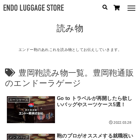
読み物
人気のキーワード：
誕生日プレゼント
/
フリクエン ター
/
機内持込
カテゴリから探す
エンドー鞄のあれこれを読み物としてお伝えしていきます。
ブランドから探す
豊岡鞄読み物一覧。豊岡鞄通販
のエンドーラゲージ
容量から探す
Go to トラベルが再開したら欲し
泊数から探す
スーツケース
いバッグやスーツケース5選！
円
価格
〜
2022.03.28
円
鞄のプロがオススメする就職祝い
メンズバッグ