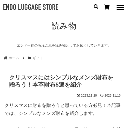
読み物
人気のキーワード：
誕生日プレゼント
/
フリクエン ター
/
機内持込
カテゴリから探す
エンドー鞄のあれこれを読み物としてお伝えしていきます。
ホーム
ギフト
ブランドから探す
容量から探す
クリスマスにはシンプルなメンズ財布を
贈ろう！本革財布5選を紹介
泊数から探す
2023.11.29
2023.11.13
円
クリスマスに財布を贈ろうと思っている方必見！本記事
価格
〜
では、シンプルなメンズ財布を紹介します。
円