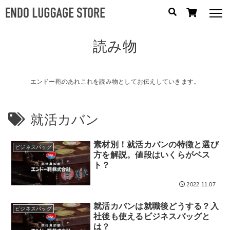
読み物
人気のキーワード：
誕生日プレゼント
/
フリクエン ター
/
機内持込
カテゴリから探す
エンドー鞄のあれこれを読み物としてお伝えしていきます。
ブランドから探す
就活カバン
容量から探す
素材別！就活カバンの特徴と選び
ビジネスバッグ
方を解説。値段はいくらがベス
泊数から探す
ト？
2022.11.07
円
価格
〜
就活カバンは就職後どうする？入
円
ビジネスバッグ
社後も使えるビジネスバッグと
は？