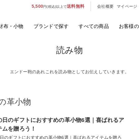
5,500
送料無料
会社概要
マイページ
円(税込)以上で
財布・小物
ブランドで探す
すべての商品
お客様の
読み物
人気のキーワード：
誕生日プレ
カテゴリから探す
エンドー鞄のあれこれを読み物としてお伝えしていきます。
ブランドから探す
の革小物
容量から探す
泊数から探す
の日のギフトにおすすめの革小物6選｜喜ばれるア
テムを贈ろう！
日のギフトにおすすめの革小物6選｜喜ばれるアイテムを贈ろ