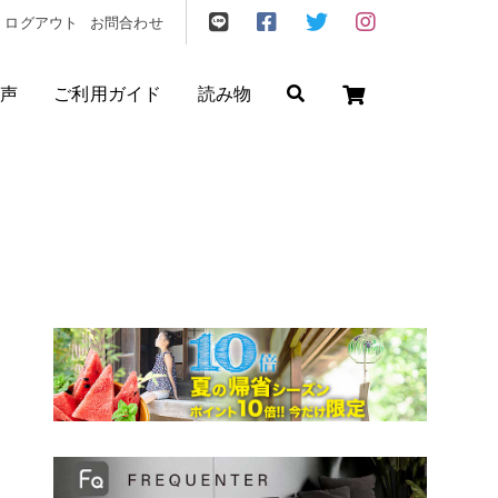
ログアウト
お問合わせ
声
ご利用ガイド
読み物
ゼント
/
フリクエン ター
/
機内持込
円