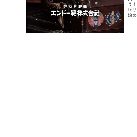
う！
販サ
始め