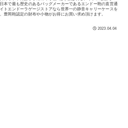
価格
〜
日本で最も歴史のあるバッグメーカーであるエンドー鞄の直営通
イトエンドーラゲージストアなら世界一の静音キャリーケースを
、豊岡鞄認定の財布や小物がお得にお買い求め頂けます。
2023.04.04