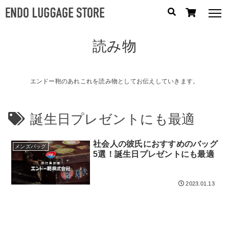
読み物
人気のキーワード：
誕生日プレゼント
/
フリクエン ター
/
機内持込
カテゴリから探す
エンドー鞄のあれこれを読み物としてお伝えしていきます。
ブランドから探す
誕生日プレゼントにも最適
容量から探す
社会人の彼氏におすすめのバッグ
メンズバッグ
5選！誕生日プレゼントにも最適
泊数から探す
2023.01.13
円
価格
〜
円