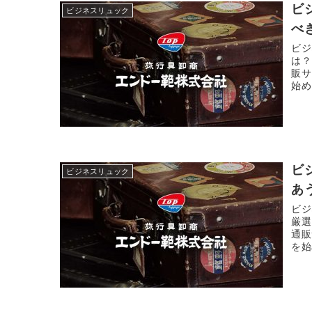
ビ
ビジネスリュック
べ
ビジ
は？
販サ
始め
ビ
ビジネスリュック
あ
ビジ
厳選
通販
を始