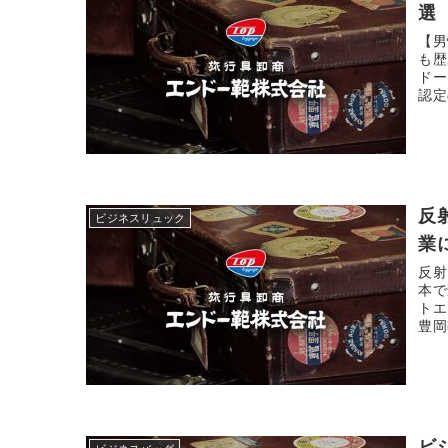
選
【男
も歴
ドー
認定
反
ビジネスリュック
業
反射
本で
トエ
豊岡
ビ