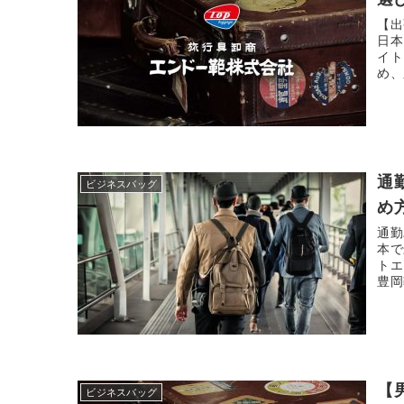
【出
日本
イト
め、
通
ビジネスバッグ
め
通勤
本で
トエ
豊岡
【
ビジネスバッグ