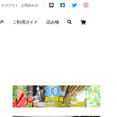
ログアウト
お問合わせ
声
ご利用ガイド
読み物
ゼント
/
フリクエン ター
/
機内持込
円