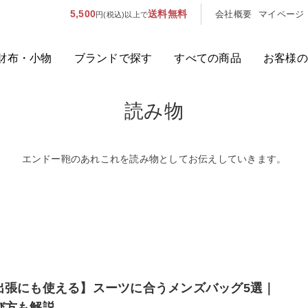
5,500
送料無料
会社概要
マイページ
円(税込)以上で
財布・小物
ブランドで探す
すべての商品
お客様の
読み物
人気のキーワード：
誕生日プレ
カテゴリから探す
エンドー鞄のあれこれを読み物としてお伝えしていきます。
ブランドから探す
容量から探す
泊数から探す
出張にも使える】スーツに合うメンズバッグ5選｜
び方も解説