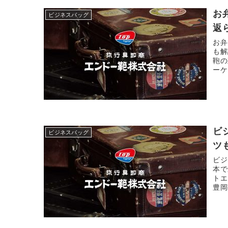
お
ビジネスバッグ
返
お弁
も解
鞄の
ーケ
す。
ビ
ビジネスバッグ
ツ
ビジ
本で
トエ
豊岡