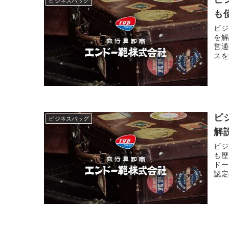
ビジネスバッグ
も
ビジ
を解
営通
スを
ビ
ビジネスバッグ
解
ビジ
も歴
ドー
認定