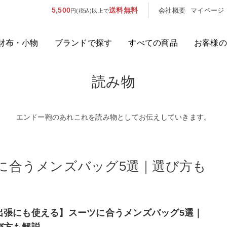
5,500
送料無料
会社概要
マイページ
円(税込)以上で
財布・小物
ブランドで探す
すべての商品
お客様の
読み物
人気のキーワード：
誕生日プレ
カテゴリから探す
エンドー鞄のあれこれを読み物としてお伝えしていきます。
ブランドから探す
に合うメンズバッグ5選｜選び方も
容量から探す
泊数から探す
出張にも使える】スーツに合うメンズバッグ5選｜
び方も解説