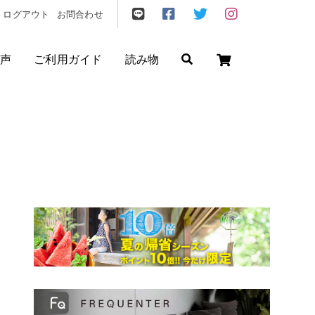
ログアウト
お問合わせ
声
ご利用ガイド
読み物
ゼント
/
フリクエン ター
/
機内持込
円