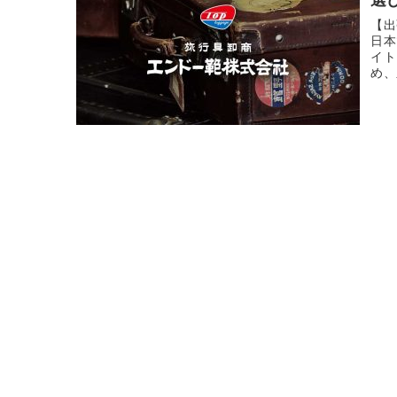
【出
日本
イト
め、